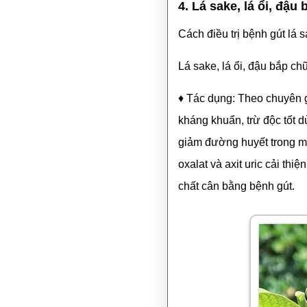
4. Lá sake, lá ổi, đậu
Cách điều trị bệnh gút lá s
Lá sake, lá ổi, đậu bắp ch
♦ Tác dụng: Theo chuyên gia 
kháng khuẩn, trừ độc tốt d
giảm đường huyết trong máu
oxalat và axit uric cải thi
chất cân bằng bệnh gút.