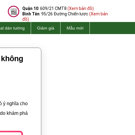
Quận 10
: 609/21 CMT8
(Xem bản đồ)
Bình Tân
: 95/26 Đường Chiến lược
(Xem bản
đồ)
al dán tường
Giảm giá
Mẫu mới
 không
ó ý nghĩa cho
do khám phá