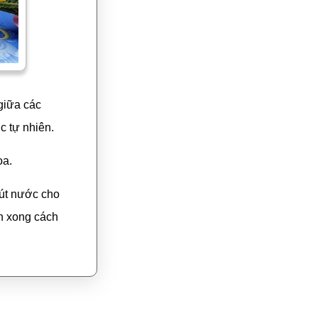
giữa các
c tự nhiên.
oa.
hút nước cho
n xong cách