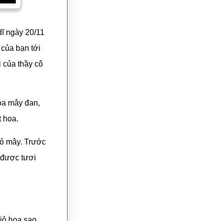
dĩ ngày 20/11
 của bạn tới
 của thầy cô
oa mây đan,
t hoa.
iỏ mây. Trước
 được tươi
iỏ hoa sao