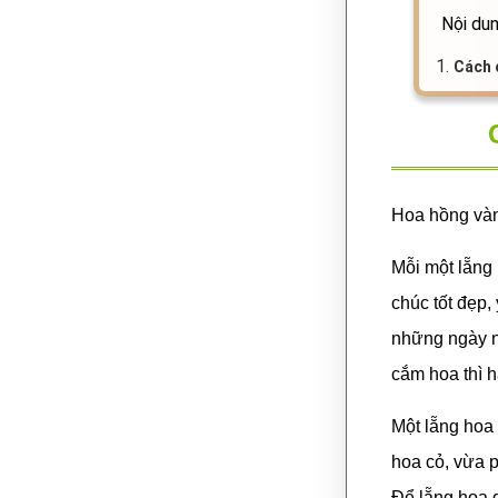
Nội dun
1.
Cách 
Hoa hồng vàn
Mỗi một lẵng 
chúc tốt đẹp,
những ngày nà
cắm hoa thì 
Một lẵng hoa
hoa cỏ, vừa p
Để lẵng hoa g