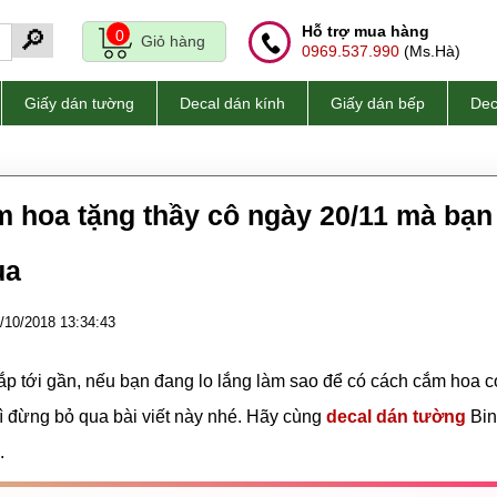
Hỗ trợ mua hàng
🔎
0
Giỏ hàng
0969.537.990
(Ms.Hà)
Giấy dán tường
Decal dán kính
Giấy dán bếp
Dec
 hoa tặng thầy cô ngày 20/11 mà bạn
ua
/10/2018 13:34:43
ắp tới gần, nếu bạn đang lo lắng làm sao để có cách cắm hoa c
ì đừng bỏ qua bài viết này nhé. Hãy cùng
decal dán tường
Bin
.