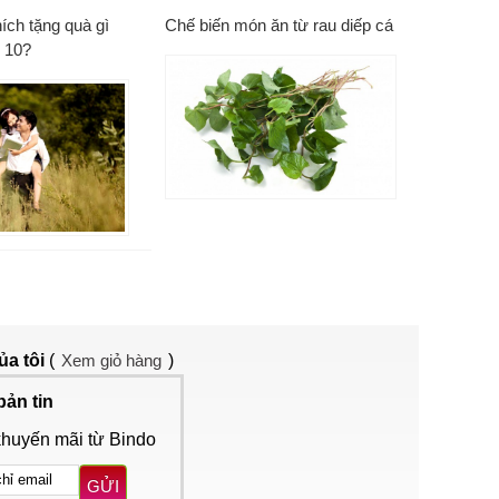
ích tặng quà gì
Chế biến món ăn từ rau diếp cá
 10?
ủa tôi
(
Xem giỏ hàng
)
bản tin
khuyến mãi từ Bindo
GỬI