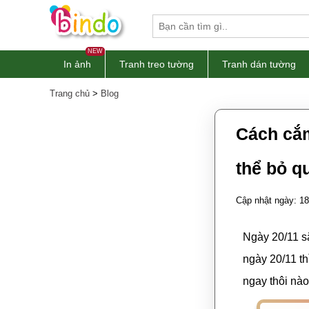
NEW
In ảnh
Tranh treo tường
Tranh dán tường
Trang chủ
>
Blog
Cách cắm
thể bỏ q
Cập nhật ngày: 18
Ngày 20/11 s
ngày 20/11 th
ngay thôi nào