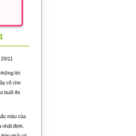
1
 20/11
 những lời
hầy cô cho
 buổi thi
 sắc màu của
a nhất định.
thời phải có