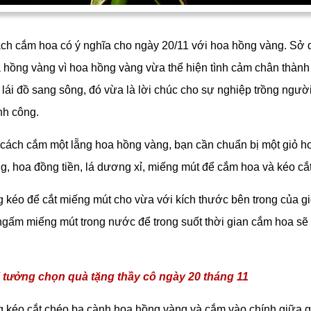
ách cắm hoa có ý nghĩa cho ngày 20/11 với hoa hồng vàng. Sở 
 hồng vàng vì hoa hồng vàng vừa thể hiện tình cảm chân thành
ái đồ sang sông, đó vừa là lời chúc cho sự nghiệp trồng người
nh công.
 cách cắm một lẵng hoa hồng vàng, bạn cần chuẩn bị một giỏ h
, hoa đồng tiền, lá dương xỉ, miếng mút để cắm hoa và kéo cắ
 kéo để cắt miếng mút cho vừa với kích thước bên trong của g
ngấm miếng mút trong nước để trong suốt thời gian cắm hoa sẽ
 tưởng chọn quà tặng thầy cô ngày 20 tháng 11
 kéo cắt chéo ba cành hoa hồng vàng và cắm vào chính giữa g