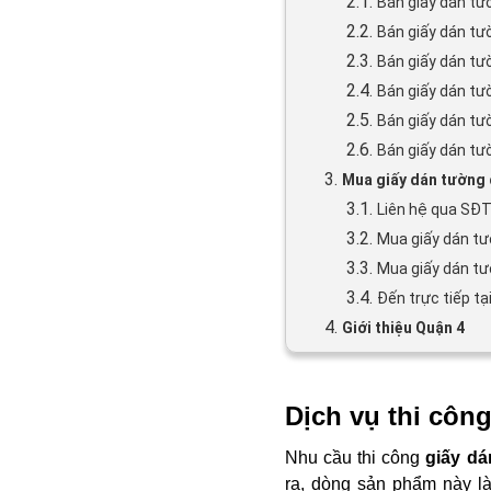
2.1.
Bán giấy dán tư
2.2.
Bán giấy dán tư
2.3.
Bán giấy dán tư
2.4.
Bán giấy dán tư
2.5.
Bán giấy dán tư
2.6.
Bán giấy dán tư
3.
Mua giấy dán tường 
3.1.
Liên hệ qua SĐT
3.2.
Mua giấy dán tư
3.3.
Mua giấy dán tư
3.4.
Đến trực tiếp tạ
4.
Giới thiệu Quận 4
Dịch vụ thi côn
Nhu cầu thi công
giấy d
ra, dòng sản phẩm này là