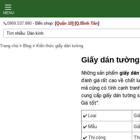
MENU
📞0969.537.990
- Đến shop:
[
Quận 10
]
[
Q.Bình Tân
]
Trang chủ
>
Blog
>
Kiến thức giấy dán tường
Giấy dán tường
Những sản phẩm
giấy dán
đánh giá rất cao về chất 
mã cũng có tính cạnh tran
cung cấp giấy dán tường sỉ
Giá tốt”.
✔️ Loại
Giấ
✔️ Mẫu
Giấ
✔️ Thi công
Th