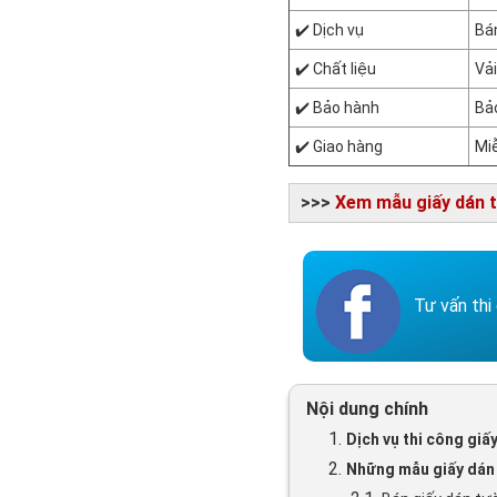
✔️ Dịch vụ
Bán
✔️ Chất liệu
Vả
✔️ Bảo hành
Bả
✔️ Giao hàng
Miễ
>>>
Xem mẫu giấy dán 
Tư vấn th
Nội dung chính
1.
Dịch vụ thi công giấ
2.
Những mẫu giấy dán 