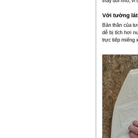
thay đổi nhỏ, ví 
Với tường lá
Bản thân của tư
dễ bị tích hơi 
trực tiếp miếng 