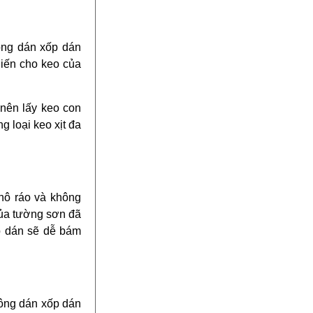
ông dán xốp dán
hiến cho keo của
 nên lấy keo con
g loại keo xịt đa
khô ráo và không
của tường sơn đã
p dán sẽ dễ bám
ông dán xốp dán