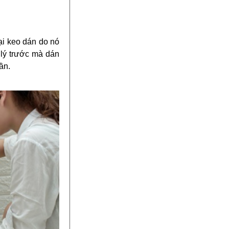
ại keo dán do nó
 lý trước mà dán
ần.