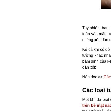
Tuy nhiên, bạn 
toàn vào mặt tư
miếng xốp dán r
Kể cả khi có độ
tường khác nhau
bám dính của ke
dán xốp.
Nên đọc >>
Các
Các loại 
Một khi đã biế
trên bề mặt nà