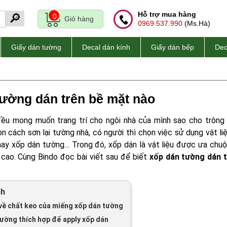
Hỗ trợ mua hàng
🔎
0
Giỏ hàng
0969.537.990
(Ms.Hà)
Giấy dán tường
Decal dán kính
Giấy dán bếp
Dec
ường dán trên bề mặt nào
đều mong muốn trang trí cho ngôi nhà của mình sao cho trông
ọn cách sơn lại tường nhà, có người thì chọn việc sử dụng vật li
hay xốp dán tường… Trong đó, xốp dán là vật liệu được ưa chuộ
 cao. Cùng Bindo đọc bài viết sau để biết
xốp dán tường dán 
nh
về chất keo của miếng xốp dán tường
tường thích hợp để apply xốp dán