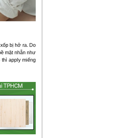
 xốp bị hở ra. Do
 bề mặt nhẵn như
 thì apply miếng