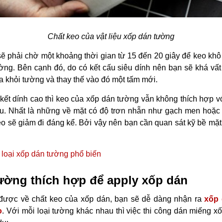
Chất keo của vật liệu xốp dán tường
sẽ phải chờ một khoảng thời gian từ 15 đến 20 giây để keo khô 
ờng. Bên cạnh đó, do có kết cấu siêu dính nên bạn sẽ khá vấ
a khỏi tường và thay thế vào đó một tấm mới.
 kết dính cao thì keo của xốp dán tường vẫn không thích hợp v
. Nhất là những về mặt có độ trơn nhẵn như gạch men hoặc 
o sẽ giảm đi đáng kể. Bởi vậy nên bạn cần quan sát kỹ bề mặt
 loại xốp dán tường phổ biến
tường thích hợp để apply xốp dán
t được về chất keo của xốp dán, bạn sẽ dễ dàng nhận ra
xốp
o
. Với mỗi loại tường khác nhau thì việc thi công dán miếng x