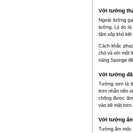
Với tường th
Ngoài tường gạ
tường. Lý do là
tấm xốp khó kết
Cách khắc phục 
chó và với một í
năng Sponge để
Với tường đã
Tường sơn là b
trơn nhẵn nên s
chống được ẩm 
vào bề mặt hơn.
Với tường ẩ
Tường ẩm mốc c