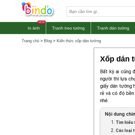
NEW
In ảnh
Tranh treo tường
Tranh dán tường
Trang chủ
>
Blog
>
Kiến thức xốp dán tường
Xốp dán t
Bất kỳ ai cũng 
người thì lựa ch
giấy dán tường 
rẻ và có độ bền
nhé.
Nội dung chí
1.
Tìm hiểu 
2.
Các loại 