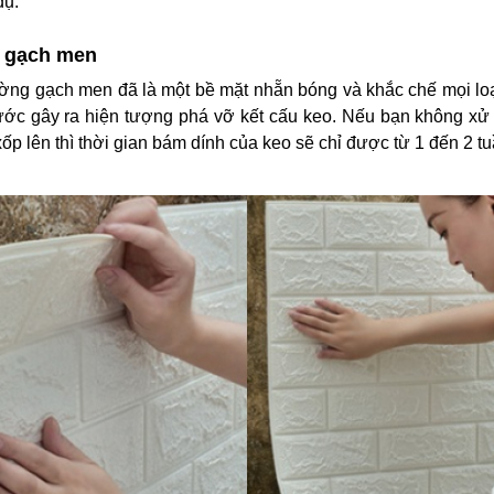
dụ:
t gạch men
ờng gạch men đã là một bề mặt nhẵn bóng và khắc chế mọi lo
nước gây ra hiện tượng phá vỡ kết cấu keo. Nếu bạn không xử
xốp lên thì thời gian bám dính của keo sẽ chỉ được từ 1 đến 2 tu