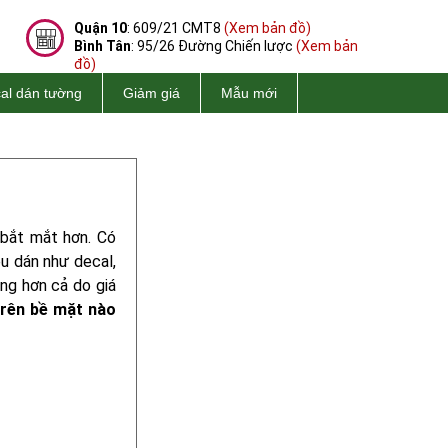
Quận 10
: 609/21 CMT8
(Xem bản đồ)
Bình Tân
: 95/26 Đường Chiến lược
(Xem bản
đồ)
al dán tường
Giảm giá
Mẫu mới
 bắt mắt hơn. Có
ệu dán như decal,
ng hơn cả do giá
trên bề mặt nào