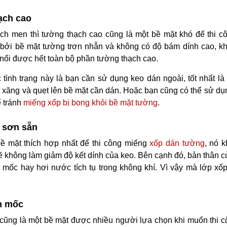
ạch cao
ch men thì tường thạch cao cũng là một bề mặt khó để thi c
 bởi bề mặt tường trơn nhẵn và không có độ bám dính cao, k
 nối được hết toàn bộ phần tường thạch cao.
tình trạng này là bạn cần sử dụng keo dán ngoài, tốt nhất là
t xăng và quẹt lên bề mặt cần dán. Hoặc bạn cũng có thể sử dụn
 tránh
miếng xốp bị bong khỏi bề mặt tường
.
 sơn sẵn
ề mặt thích hợp nhất để thi công miếng
xốp dán tường
, nó 
ẽ không làm giảm độ kết dính của keo. Bên cạnh đó, bản thân 
mốc hay hơi nước tích tụ trong không khí. Vì vậy mà lớp xố
m mốc
ũng là một bề mặt được nhiều người lựa chọn khi muốn thi c