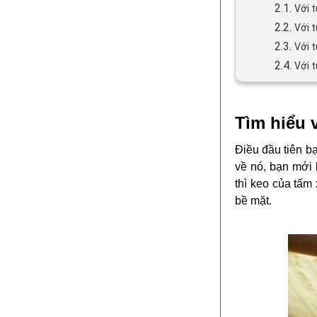
2.1.
Với 
2.2.
Với 
2.3.
Với 
2.4.
Với 
Tìm hiểu 
Điều đầu tiên bạ
về nó, bạn mới 
thì keo của tấm
bề mặt.