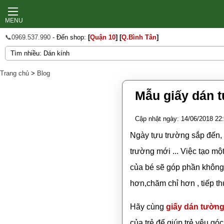
MENU
📞0969.537.990
- Đến shop:
[
Quận 10
]
[
Q.Bình Tân
]
Trang chủ
>
Blog
Mẫu giấy dán 
Cập nhật ngày: 14/06/2018 22
Ngày tựu trường sắp đến,
trường mới ... Việc tạo mộ
của bé sẽ góp phần không 
hơn,chăm chỉ hơn , tiếp 
Hãy cùng
giấy dán tườn
của trẻ để giúp trẻ yêu gó