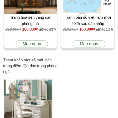
Tranh hoa sen vàng dán
Tranh bản đồ việt nam mới
phòng thờ
2025 sau sáp nhập
160,000₫
160,000₫
210,000₫
210,000₫
(BDA-14557)
(BDA-10139)
Mua ngay
Mua ngay
Tham khảo một số mẫu bàn
trang điểm độc đáo trong phòng
ngủ