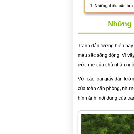
1.
Những điều cần lưu 
Những đ
Tranh dán tường hiện nay
màu sắc sống động. Vì vậy,
ước mơ của chủ nhân ngô
Với các loại giấy dán tườ
của toàn căn phòng, nhưng
hình ảnh, nội dung của tran