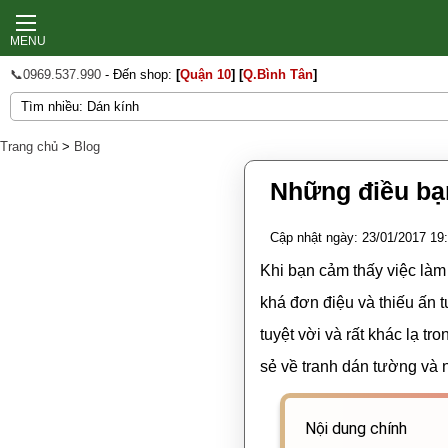
MENU
📞0969.537.990
- Đến shop:
[
Quận 10
]
[
Q.Bình Tân
]
Trang chủ
>
Blog
Những điều bạn
Cập nhật ngày: 23/01/2017 19
Khi bạn cảm thấy việc làm
khá đơn điệu và thiếu ấn 
tuyệt vời và rất khác lạ t
sẻ về tranh dán tường và 
Nội dung chính