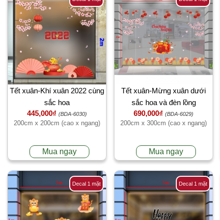
Tết xuân-Khí xuân 2022 cùng
Tết xuân-Mừng xuân dưới
sắc hoa
sắc hoa và đèn lồng
445,000₫
690,000₫
(BDA-6030)
(BDA-6029)
200cm x 200cm (cao x ngang)
200cm x 300cm (cao x ngang)
Mua ngay
Mua ngay
Decal 1 mặt
Decal 1 mặt