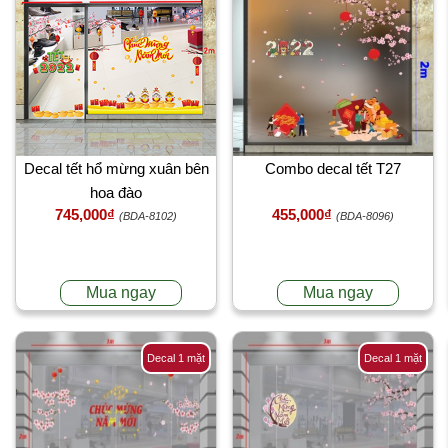
Decal tết hổ mừng xuân bên
Combo decal tết T27
hoa đào
745,000₫
455,000₫
(BDA-8102)
(BDA-8096)
Mua ngay
Mua ngay
Decal 1 mặt
Decal 1 mặt