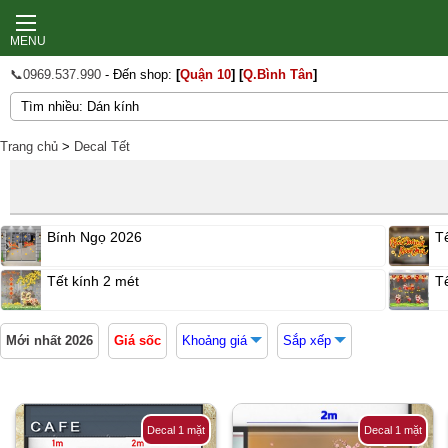
MENU
📞0969.537.990
- Đến shop:
[
Quận 10
]
[
Q.Bình Tân
]
Trang chủ
>
Decal Tết
Bính Ngọ 2026
Tế
Tết kính 2 mét
T
Mới nhất 2026
Giá sốc
Khoảng giá
Sắp xếp
Decal 1 mặt
Decal 1 mặt