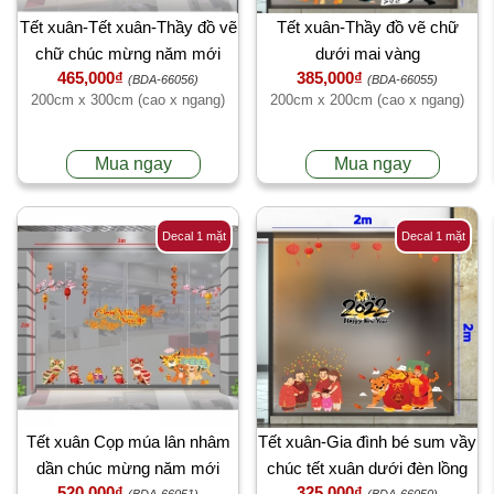
Tết xuân-Tết xuân-Thầy đồ vẽ
Tết xuân-Thầy đồ vẽ chữ
chữ chúc mừng năm mới
dưới mai vàng
465,000₫
385,000₫
(BDA-66056)
(BDA-66055)
200cm x 300cm (cao x ngang)
200cm x 200cm (cao x ngang)
Mua ngay
Mua ngay
Decal 1 mặt
Decal 1 mặt
Tết xuân Cọp múa lân nhâm
Tết xuân-Gia đình bé sum vầy
dần chúc mừng năm mới
chúc tết xuân dưới đèn lồng
520,000₫
325,000₫
(BDA-66051)
(BDA-66050)