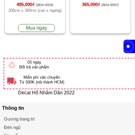
495,000₫
365,000₫
(BDA-6929)
(BDA-8097)
200cm x 300cm (cao x ngang)
Mua ngay
03 ngày
♲
Đổi trả sản phẩm
Miễn phí vận chuyển
Từ 500K (nội thành HCM)
Decal Hổ Nhâm Dần 2022
Thông tin
Gương trang trí
Đèn ngủ