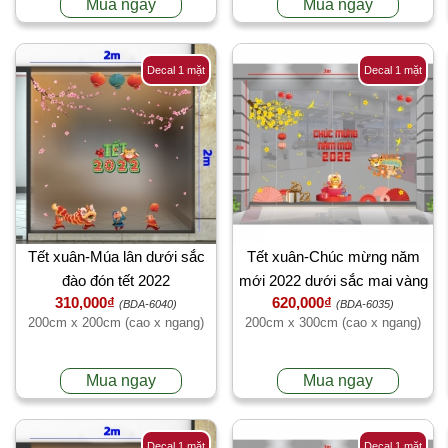
Mua ngay
Mua ngay
Decal 1 mặt
Decal 1 mặt
Tết xuân-Múa lân dưới sắc
Tết xuân-Chúc mừng năm
đào đón tết 2022
mới 2022 dưới sắc mai vàng
310,000₫
620,000₫
cùng hổ
(BDA-6040)
(BDA-6035)
200cm x 200cm (cao x ngang)
200cm x 300cm (cao x ngang)
Mua ngay
Mua ngay
Decal 1 mặt
Decal 1 mặt