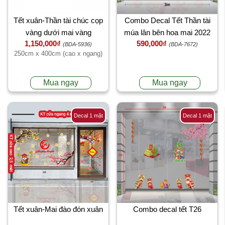
Tết xuân-Thần tài chúc cọp
Combo Decal Tết Thần tài
vàng dưới mai vàng
múa lân bên hoa mai 2022
1,150,000₫
590,000₫
(BDA-5936)
(BDA-7672)
250cm x 400cm (cao x ngang)
Mua ngay
Mua ngay
Decal 1 mặt
Decal 1 mặt
Tết xuân-Mai đào đón xuân
Combo decal tết T26