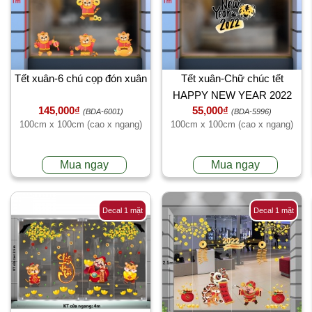
Tết xuân-6 chú cọp đón xuân
Tết xuân-Chữ chúc tết
HAPPY NEW YEAR 2022
145,000₫
55,000₫
(BDA-6001)
(BDA-5996)
100cm x 100cm (cao x ngang)
100cm x 100cm (cao x ngang)
Mua ngay
Mua ngay
Decal 1 mặt
Decal 1 mặt