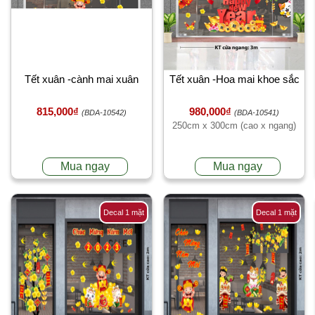
Tết xuân -cành mai xuân
Tết xuân -Hoa mai khoe sắc
815,000₫
980,000₫
(BDA-10542)
(BDA-10541)
250cm x 300cm (cao x ngang)
Mua ngay
Mua ngay
Decal 1 mặt
Decal 1 mặt