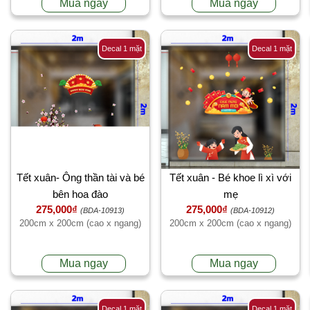
Mua ngay
Mua ngay
Decal 1 mặt
Decal 1 mặt
Tết xuân- Ông thần tài và bé
Tết xuân - Bé khoe lì xì với
bên hoa đào
mẹ
275,000₫
275,000₫
(BDA-10913)
(BDA-10912)
200cm x 200cm (cao x ngang)
200cm x 200cm (cao x ngang)
Mua ngay
Mua ngay
Decal 1 mặt
Decal 1 mặt