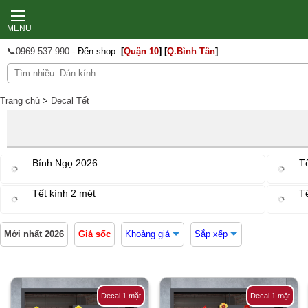
MENU
📞0969.537.990
- Đến shop:
[
Quận 10
]
[
Q.Bình Tân
]
Tranh treo tường
Trang chủ
>
Decal Tết
In ảnh theo yêu cầu
Decal Tết 2026
Decal Noel 2025
Bính Ngọ 2026
Tế
Thợ dán tường
Thi công dán kính
Tết kính 2 mét
T
Decal dán tường
Giấy dán tường
Decal dán bếp
Mới nhất 2026
Giá sốc
Khoảng giá
Sắp xếp
Decal dán kính
Tranh dán tường
Xốp dán tường
Sàn gỗ
Decal 1 mặt
Decal 1 mặt