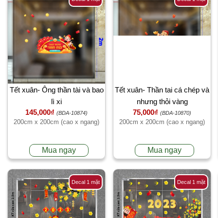
Tết xuân- Ông thần tài và bao
Tết xuân- Thần tai cá chép và
lì xi
nhưng thỏi vàng
145,000₫
75,000₫
(BDA-10874)
(BDA-10870)
200cm x 200cm (cao x ngang)
200cm x 200cm (cao x ngang)
Mua ngay
Mua ngay
Decal 1 mặt
Decal 1 mặt