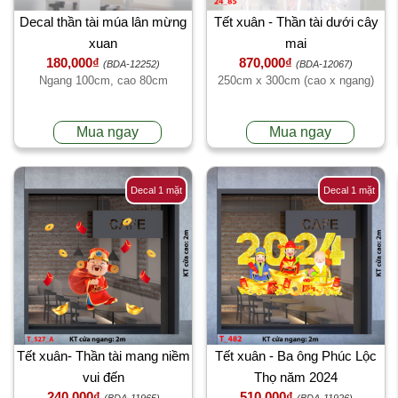
Decal thần tài múa lân mừng
Tết xuân - Thần tài dưới cây
xuan
mai
180,000₫
870,000₫
(BDA-12252)
(BDA-12067)
Ngang 100cm, cao 80cm
250cm x 300cm (cao x ngang)
Mua ngay
Mua ngay
Decal 1 mặt
Decal 1 mặt
Tết xuân- Thần tài mang niềm
Tết xuân - Ba ông Phúc Lộc
vui đến
Thọ năm 2024
240,000₫
510,000₫
(BDA-11965)
(BDA-11926)