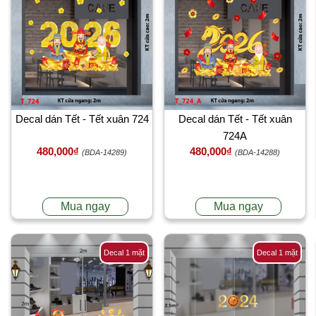
Sàn nhựa
Đồng hồ
Đèn ngủ
Bán chạy
Giảm giá
Gương trang trí
Decal Halloween
Decal dán Tết - Tết xuân 724
Decal dán Tết - Tết xuân
Bài viết
724A
Liên hệ
480,000₫
480,000₫
(BDA-14289)
(BDA-14288)
Mua ngay
Mua ngay
Decal 1 mặt
Decal 1 mặt