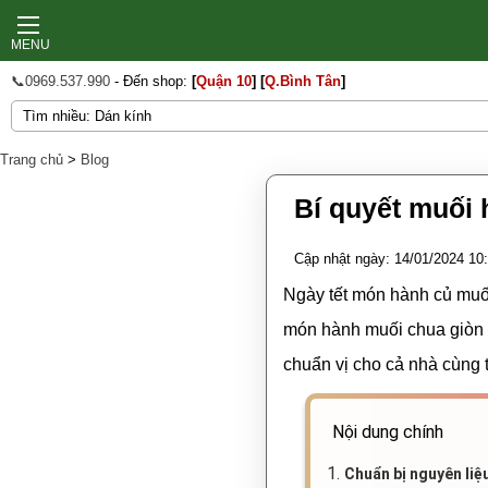
MENU
📞0969.537.990
- Đến shop:
[
Quận 10
]
[
Q.Bình Tân
]
Trang chủ
>
Blog
Bí quyết muối 
Cập nhật ngày: 14/01/2024 10
Ngày tết món hành củ muối
món hành muối chua giòn n
chuẩn vị cho cả nhà cùng 
Nội dung chính
1.
Chuẩn bị nguyên liệ