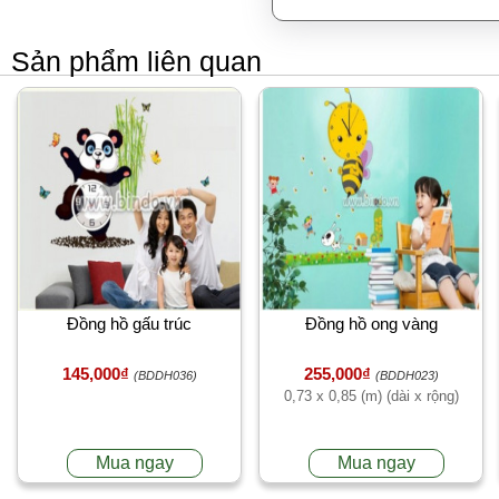
Sản phẩm liên quan
Đồng hồ gấu trúc
Đồng hồ ong vàng
145,000₫
255,000₫
(BDDH036)
(BDDH023)
0,73 x 0,85 (m) (dài x rộng)
Mua ngay
Mua ngay