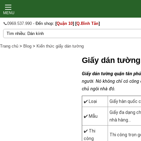
MENU
📞0969.537.990
- Đến shop:
[
Quận 10
]
[
Q.Bình Tân
]
Trang chủ
>
Blog
>
Kiến thức giấy dán tường
Giấy dán tường
Giấy dán tường quận tân phú
người. Nó không chỉ có công
chủ ngôi nhà đó.
✔️ Loại
Giấy hàn quốc c
Giấy đa dạng ch
✔️ Mẫu
nhà hàng...
✔️ Thi
Thi công trọn 
công