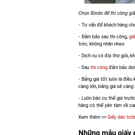
Chọn Bindo để thi công gi
- Tư vấn để khách hàng chọ
- Đảm bảo sau thi công,
gi
tróc, không nhăn nheo.
- Dịch vụ có đội thợ giỏi, 
- Sau
thi công
đảm bảo dọn 
- Bảng giá tốt luôn là điều
càng lớn, bảng giá sẽ càng 
- Luôn báo cụ thể giá trước
hàng có thể yên tâm về cam
Xem thêm >>
Giấy dán tườ
Những mẫu giấy d