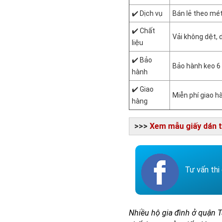
✔️ Dịch vụ
Bán lẻ theo mét
✔️ Chất
Vải không dệt,
liệu
✔️ Bảo
Bảo hành keo 6
hành
✔️ Giao
Miễn phí giao 
hàng
>>>
Xem mẫu giấy dán t
Tư vấn th
Nhiều hộ gia đình ở quận 